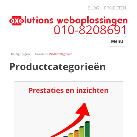
Overslaan en naar de algemene inhoud gaan
BLOG
PROJECTEN
010-8208691
Menu
>>
Oxoweb
Productcategorieën
Productcategorieën
Prestaties en inzichten