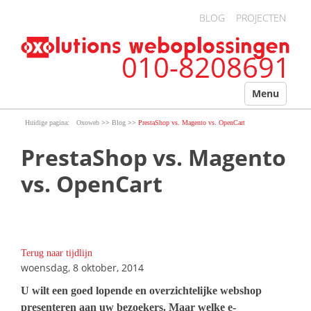
Overslaan en naar de algemene inhoud gaan
BLOG
PROJECTEN
010-8208691
Menu
>>
>>
Oxoweb
Blog
PrestaShop vs. Magento vs. OpenCart
PrestaShop vs. Magento
vs. OpenCart
Terug naar tijdlijn
woensdag, 8 oktober, 2014
U wilt een goed lopende en overzichtelijke webshop
presenteren aan uw bezoekers. Maar welke e-